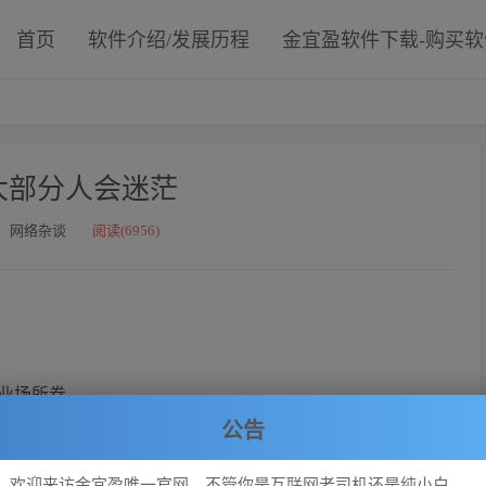
首页
软件介绍/发展历程
金宜盈软件下载-购买
大部分人会迷茫
：
网络杂谈
阅读(6956)
业场所卷。
固定和重新开始。
公告
获得奖励。
欢迎来访金宜盈唯一官网，不管你是互联网老司机还是纯小白，