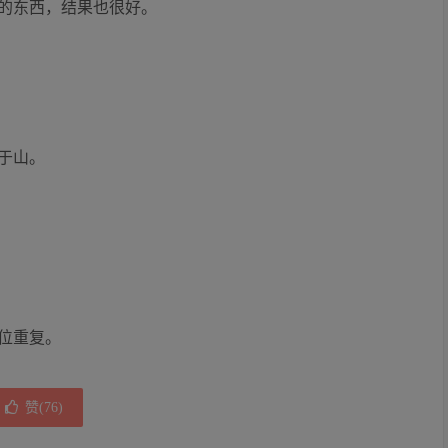
的东西，结果也很好。
于山。
位重复。
赞(
76
)