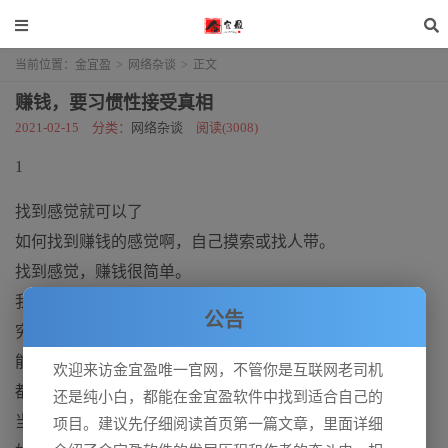
当前位置：
金宜盈
>
网络杂谈
>
正文
赚钱，要习惯性接受真相
2021-02-15
分类：
网络杂谈
阅读(3008)
1
找到感觉就可以了
如何找到赚钱的感觉啊，自己摸索或找人带。
找到感觉，赚钱很简单。
我说的很简单，是道特别多，你就知道时间花在哪里了。
公告
穷人想赚钱，光了解几个项目是没有用的。
能够培训和推广的项目，希望商家比客户多。
欢迎来访金宜盈唯一官网，不管你是互联网老司机
都快成新闻联播了，你还当救命稻草。
还是纯小白，都能在金宜盈软件中找到适合自己的
当然，我说的不一定是绝对的，但对大多数人都有用。
项目。建议先仔细阅读首页第一篇文章，里面详细