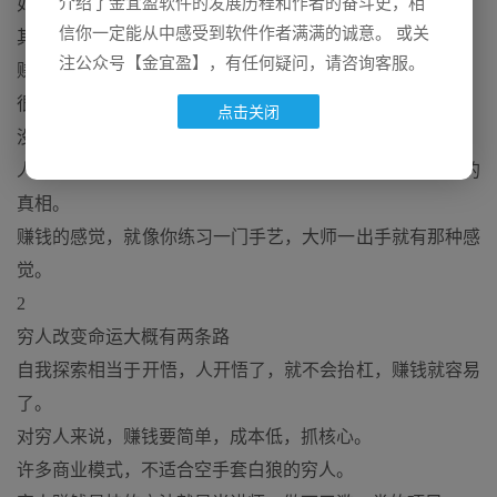
介绍了金宜盈软件的发展历程和作者的奋斗史，相
如果你习惯性地提杠，我也没办法。
信你一定能从中感受到软件作者满满的诚意。 或关
其实喜欢抬杠的人，人家见到他就溜了。
注公众号【金宜盈】，有任何疑问，请咨询客服。
赚钱的，都是会混，会胡说八道的人。
很多人喜欢标准答案，喜欢提杠，其实就是直男的特点。
点击关闭
没有思考能力，没有底层逻辑。
人们习惯性地无事可做，扯蛋，幽默幽默，你要挖掘别人的
真相。
赚钱的感觉，就像你练习一门手艺，大师一出手就有那种感
觉。
2
穷人改变命运大概有两条路
自我探索相当于开悟，人开悟了，就不会抬杠，赚钱就容易
了。
对穷人来说，赚钱要简单，成本低，抓核心。
许多商业模式，不适合空手套白狼的穷人。