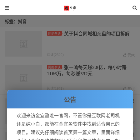
标签：抖音
关于抖音同城相亲盘的项目拆解
网络杂谈
阅读(2320)
赞(
0
)
张一鸣每天赚2.8亿，每小时赚
网络杂谈
1166万，每秒赚332元
阅读(1971)
赞(
1
)
公告
魔术项目，用短视频粗暴引流，积
网络杂谈
累了20万私域好友，每年变现1000万+
欢迎来访金宜盈唯一官网，不管你是互联网老司机
阅读(1913)
赞(
0
)
还是纯小白，都能在金宜盈软件中找到适合自己的
项目。建议先仔细阅读首页第一篇文章，里面详细
拆解小红书漫改小副业项目，从制
网络杂谈