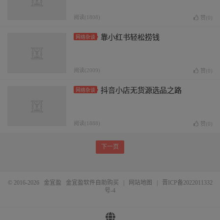
阅读(1808)
赞(
0
)
靠小红书轻松捞钱
网络杂谈
阅读(2009)
赞(
0
)
抖音小店无货源选品之路
网络杂谈
阅读(1888)
赞(
0
)
下一页
© 2016-2026
金宜盈
金宜盈软件自助购买
|
网站地图
|
晋ICP备2022011332
号-4