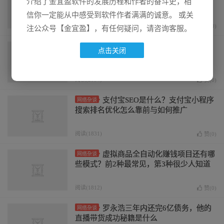
介绍了金宜盈软件的发展历程和作者的奋斗史，相
作、引流到变现玩法
信你一定能从中感受到软件作者满满的诚意。 或关
阅读(1921)
赞(
0
)
注公众号【金宜盈】，有任何疑问，请咨询客服。
如何通过短视频引流情感咨询项
网络杂谈
点击关闭
目，月入过万
阅读(2054)
赞(
0
)
支付宝SEO是什么？支付宝小程序
网络杂谈
搜索排名优化怎么靠前与如何推广
阅读(1831)
赞(
0
)
虚拟商品全自动化赚钱项目还有哪
网络杂谈
些模式？前2种最常见，第3种很少人知道
阅读(1812)
赞(
0
)
罗永浩三年内还完6亿债务，他的
网络杂谈
直播带货成功秘籍是什么