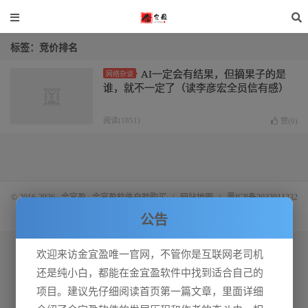
标签：竞价排名
AI一定会有结果，但摘果子的是
网络杂谈
谁，就不一定了（读李彦宏全员信有感）
阅读(1851)
赞(
0
)
© 2016-2026
金宜盈
金宜盈软件自助购买
|
网站地图
|
晋ICP备2022011332
号-4
公告
欢迎来访金宜盈唯一官网，不管你是互联网老司机
还是纯小白，都能在金宜盈软件中找到适合自己的
项目。建议先仔细阅读首页第一篇文章，里面详细