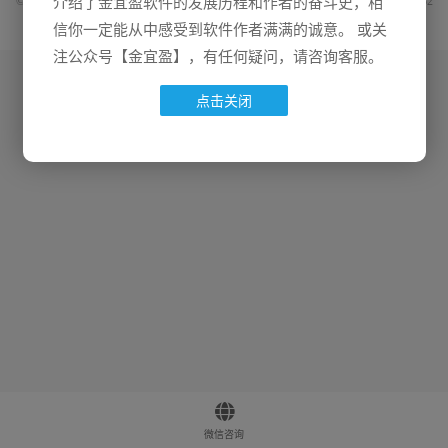
© 2016-2026
金宜盈
金宜盈软件自助购买
|
网站地图
|
晋ICP备2022011332
介绍了金宜盈软件的发展历程和作者的奋斗史，相
号-4
信你一定能从中感受到软件作者满满的诚意。 或关
注公众号【金宜盈】，有任何疑问，请咨询客服。
点击关闭
微信咨询