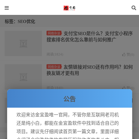
标签：SEO优化
支付宝SEO是什么？支付宝小程序
网络杂谈
搜索排名优化怎么靠前与如何推广
阅读(1824)
赞(
0
)
友情链接对SEO还有作用吗？如何
网络杂谈
换友链才更有用
阅读(1840)
赞(
0
)
公告
怎么才能做好一个符合SEO优化网
网络杂谈
站第一步工作
欢迎来访金宜盈唯一官网，不管你是互联网老司机
阅读(1799)
赞(
0
)
还是纯小白，都能在金宜盈软件中找到适合自己的
项目。建议先仔细阅读首页第一篇文章，里面详细