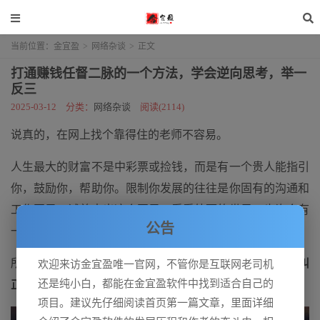
当前位置：
金宜盈
>
网络杂谈
>
正文
打通赚钱任督二脉的一个方法，学会逆向思考，举一
反三
2025-03-12
分类：
网络杂谈
阅读(2114)
说真的，在网上找个靠得住的老师不容易。
人生最大的财富不是中彩票或捡钱，而是有一个贵人能指引
你，鼓励你，帮助你。限制你发展的往往是你固有的沟通和
工作圈子。试着走出这个圈子，看看外面的世界。也许会有
公告
一种不同的美。
所谓
贵人不是直接给你带来好处的人，而是开阔你视野，纠
欢迎来访金宜盈唯一官网，不管你是互联网老司机
还是纯小白，都能在金宜盈软件中找到适合自己的
正你模式的人，并给你带来正能量。
项目。建议先仔细阅读首页第一篇文章，里面详细