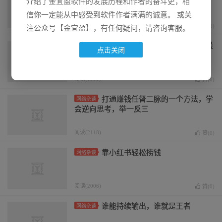
介绍了金宜盈软件的发展历程和作者的奋斗史，相
作、引流到变现玩法
信你一定能从中感受到软件作者满满的诚意。 或关
阅读(1918)
赞(
0
)
注公众号【金宜盈】，有任何疑问，请咨询客服。
闲鱼如何避免打价格战，让利润最
网络杂谈
点击关闭
大化？附4个实战干货案例
阅读(1958)
赞(
0
)
打通赚钱任督二脉的一个方法，学
网络杂谈
会逆向思考，举一反三
阅读(2118)
赞(
0
)
靠小红书轻松捞钱
网络杂谈
阅读(2006)
赞(
0
)
谁能持续输出，谁就是王者
网络杂谈