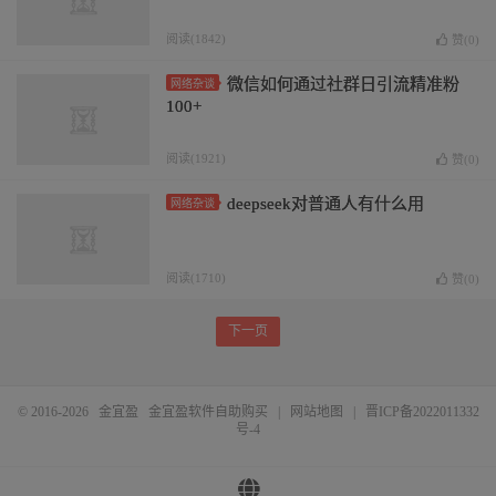
阅读(1842)
赞(
0
)
微信如何通过社群日引流精准粉
网络杂谈
100+
阅读(1921)
赞(
0
)
deepseek对普通人有什么用
网络杂谈
阅读(1710)
赞(
0
)
下一页
© 2016-2026
金宜盈
金宜盈软件自助购买
|
网站地图
|
晋ICP备2022011332
号-4