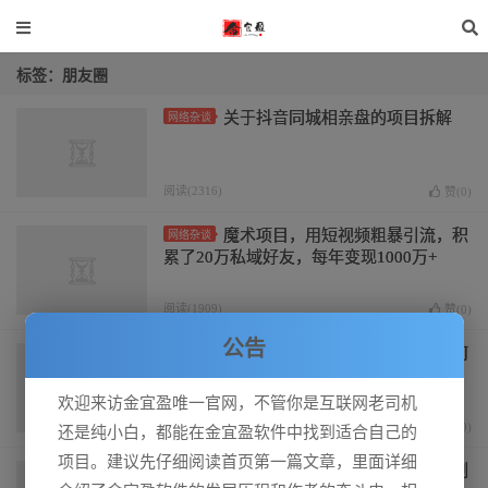
标签：朋友圈
关于抖音同城相亲盘的项目拆解
网络杂谈
阅读(2316)
赞(
0
)
魔术项目，用短视频粗暴引流，积
网络杂谈
累了20万私域好友，每年变现1000万+
阅读(1909)
赞(
0
)
公告
获客成本低至一毛五！小游戏如何
网络杂谈
系统性解决私域难题
欢迎来访金宜盈唯一官网，不管你是互联网老司机
阅读(1713)
赞(
0
)
还是纯小白，都能在金宜盈软件中找到适合自己的
项目。建议先仔细阅读首页第一篇文章，里面详细
拆解小红书漫改小副业项目，从制
网络杂谈